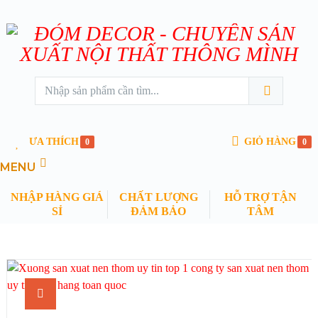
ƯA THÍCH
GIỎ HÀNG
0
0
MENU
NHẬP HÀNG GIÁ
CHẤT LƯỢNG
HỖ TRỢ TẬN
SỈ
ĐẢM BẢO
TÂM