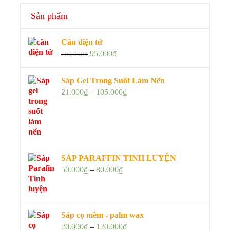
Sản phẩm
Cân điện tử
95.000
₫
100.000
₫
Sáp Gel Trong Suốt Làm Nến
21.000
₫
–
105.000
₫
SÁP PARAFFIN TINH LUYỆN
50.000
₫
–
80.000
₫
Sáp cọ mềm - palm wax
20.000
₫
–
120.000
₫