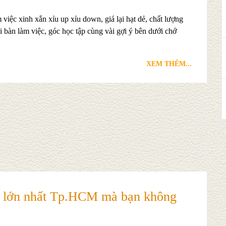
m việc xinh xắn xỉu up xỉu down, giá lại hạt dẻ, chất lượng
i bàn làm việc, góc học tập cùng vài gợi ý bên dưới chớ
XEM THÊM...
g lớn nhất Tp.HCM mà bạn không