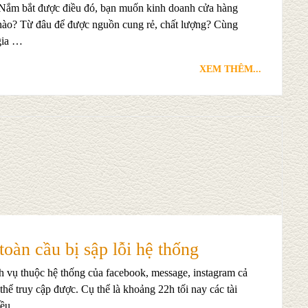
. Nắm bắt được điều đó, bạn muốn kinh doanh cửa hàng
 nào? Từ đâu để được nguồn cung rẻ, chất lượng? Cùng
gia …
XEM THÊM...
oàn cầu bị sập lỗi hệ thống
h vụ thuộc hệ thống của facebook, message, instagram cả
hể truy cập được. Cụ thể là khoảng 22h tối nay các tài
 đều …