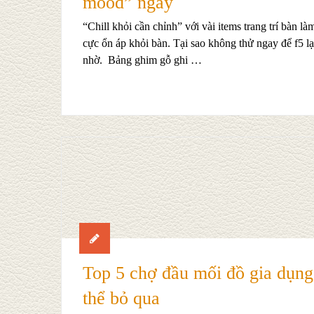
mood” ngay
“Chill khỏi cần chỉnh” với vài items trang trí bàn là
cực ổn áp khỏi bàn. Tại sao không thử ngay để f5 lạ
nhờ. Bảng ghim gỗ ghi …
Top 5 chợ đầu mối đồ gia dụn
thể bỏ qua