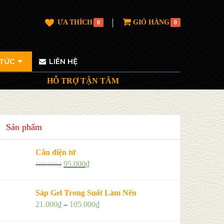
ƯA THÍCH
GIỎ HÀNG
0
0
 TỨC
LIÊN HỆ
HỖ TRỢ TẬN TÂM
Sản phẩm
Cân điện tử
95.000
₫
100.000
₫
Sáp Gel Trong Suốt Làm Nến
21.000
₫
–
105.000
₫