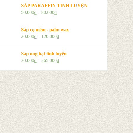
SÁP PARAFFIN TINH LUYỆN
50.000
₫
–
80.000
₫
Sáp cọ mềm - palm wax
20.000
₫
–
120.000
₫
Sáp ong hạt tinh luyện
30.000
₫
–
265.000
₫