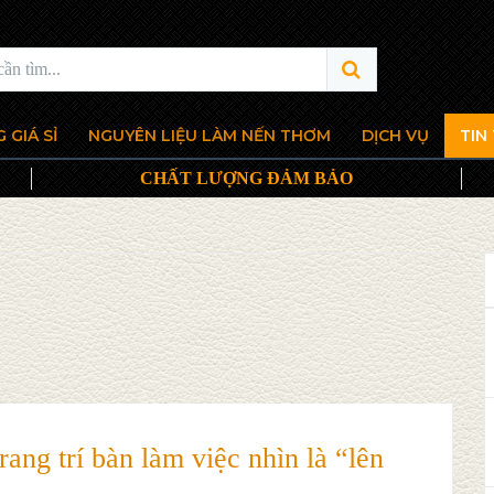
 GIÁ SỈ
NGUYÊN LIỆU LÀM NẾN THƠM
DỊCH VỤ
TIN
CHẤT LƯỢNG ĐẢM BẢO
ang trí bàn làm việc nhìn là “lên